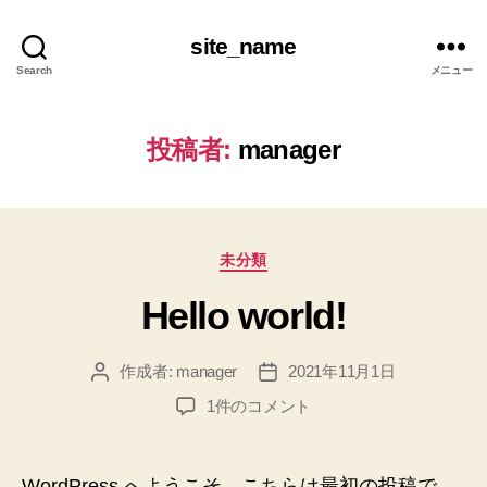
site_name
Search
メニュー
投稿者:
manager
カ
未分類
テ
Hello world!
ゴ
リ
ー
作成者:
manager
2021年11月1日
投
投
稿
稿
Hello
1件のコメント
者
日
world!
へ
の
WordPress へようこそ。こちらは最初の投稿で